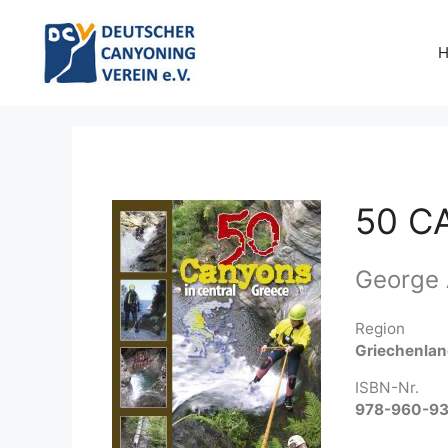
Zum
Inhalt
springen
50 C
George
Region
Griechenla
ISBN-Nr.
978-960-9